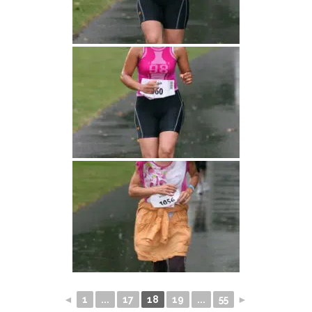
◄
1
...
17
18
19
...
55
►