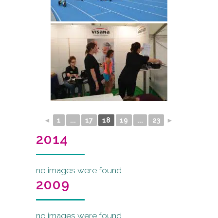
◄
1
...
17
18
19
...
23
►
2014
no images were found
2009
no images were found