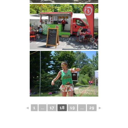
◄
1
...
17
18
19
...
29
►