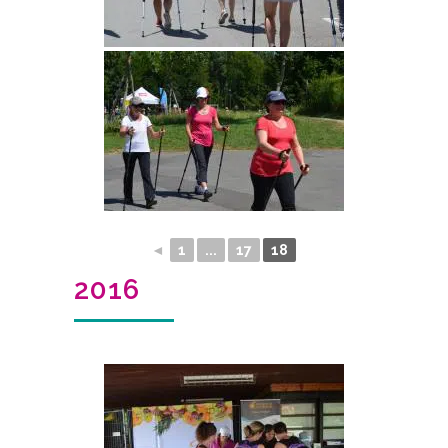
◄
1
...
17
18
2016