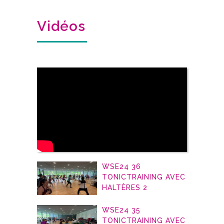
Vidéos
WSE24 36
TONICTRAINING AVEC
HALTÈRES 2
WSE24 35
TONICTRAINING AVEC