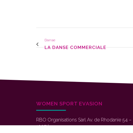
Danse
LA DANSE COMMERCIALE
WOMEN SPORT EVASION
RBO Organisations Sàrl Av. de Rhodanie 54 –
1007 Lausanne